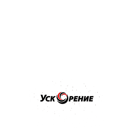
Бренд: MIPA
Арт: 246800001S
MIPA Bumper Paint 1K Структурная краска для бампера
черная 0,5л
5.0
5 отзывов
25,73 р.
27,24 р.
-1,51 р.
Купить