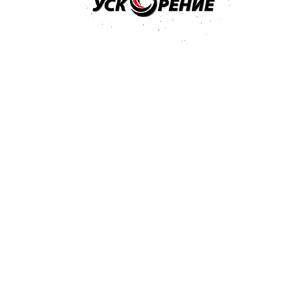
том разделе и отправлен
гда поступит ответ - вам
ластиковые поверхности
63
а на пластиковые