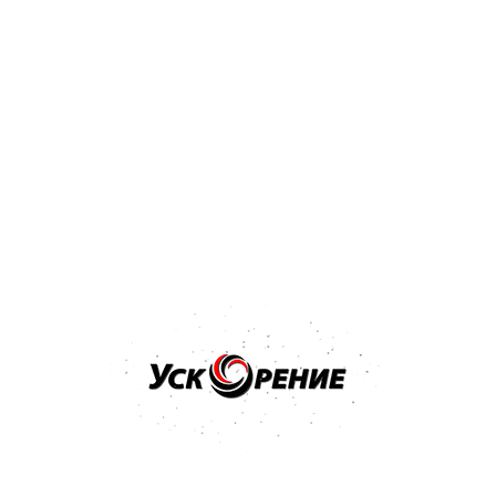
Бренд: MANNOL
Арт: MN8103-1
Трансмиссионное масло MANNOL Extra 75W-90 GL-
4/GL-5 LS 1л
Отзывов нет
25,73 р.
Купить