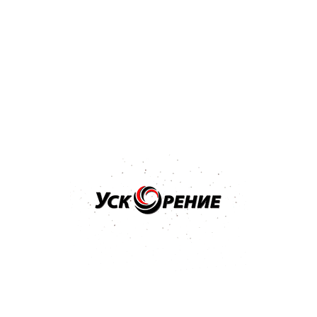
гистрироваться
нская обл., Минский р-н, д. Лесковка, ул. Совхозная, 1А
нк», г. Минск, ул. Толстого, 10
тре: 27 января 2017г.
Обратная связь