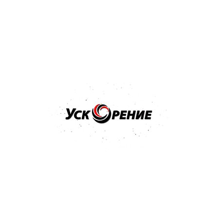
Отзывов нет
27,24 р.
Купить
Бренд: MANNOL
Арт: MN8206-1
Трансмиссионное масло MANNOL ATF Dexron III
Automatik Plus 1л
Отзывов нет
19,67 р.