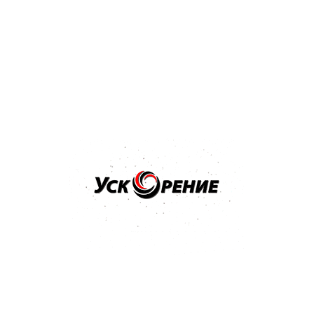
Бренд: MIPA
Арт: 242010001
MIPA BC 2-Schicht-Basislack краска базовая SUPER
BLACK черная база 1л
4.9
7 отзывов
59,02 р.
Купить