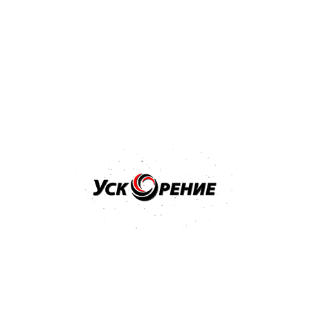
Бренд: MIPA
Арт: 246800001S
MIPA Bumper Paint 1K Структурная краска для бампера
черная 0,5л
5.0
5 отзывов
25,62 р.
27,13 р.
-1,51 р.
Купить
Бренд: MIPA
Арт: 242010A7W
MIPA BC 2-Schicht-Basislack краска базовая VWL A7W 1