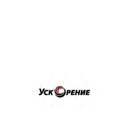
Бренд: MIPA
Арт: 246800001S
MIPA Bumper Paint 1K Структурная краска для бампера
черная 0,5л
5.0
5 отзывов
25,73 р.
27,24 р.
-1,51 р.
Купить