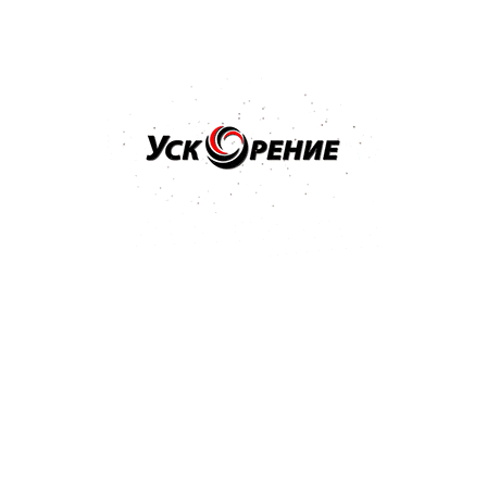
Бренд: MIPA
Арт: 242010A7W
MIPA BC 2-Schicht-Basislack краска базовая VWL A7W 1
л
4.4
5 отзывов
62,05 р.
Купить