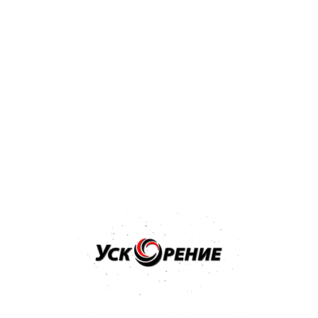
Бренд: MIPA
Арт: 246800001S
MIPA Bumper Paint 1K Структурная краска для бампера
черная 0,5л
5.0
5 отзывов
25,73 р.
27,24 р.
-1,51 р.
Купить