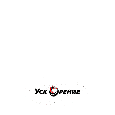
Бренд: MIPA
Арт: 246800001S
MIPA Bumper Paint 1K Структурная краска для бампера
черная 0,5л
5.0
5 отзывов
25,62 р.
27,13 р.
-1,51 р.
Купить