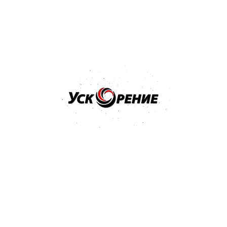
Техническая документация Mobihel Эмаль алкидная 1K
351 Kb
Популярные товары
Бренд: MIPA
Арт: 242010001
MIPA BC 2-Schicht-Basislack краска базовая SUPER
BLACK черная база 1л
4.9
7 отзывов