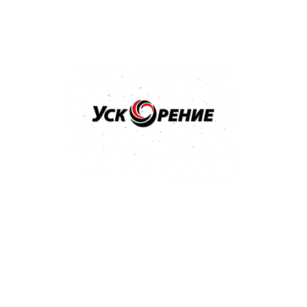
351 Kb
Популярные товары
Бренд: MIPA
Арт: 242010001
MIPA BC 2-Schicht-Basislack краска базовая SUPER
BLACK черная база 1л
4.9
7 отзывов
59,02 р.