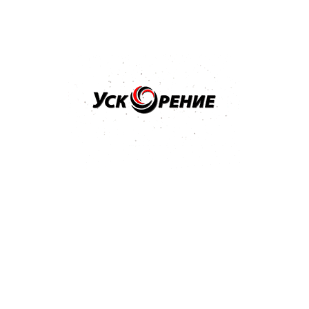
Популярные товары
Бренд: MIPA
Арт: 242010001
MIPA BC 2-Schicht-Basislack краска базовая SUPER
BLACK черная база 1л
4.9
7 отзывов
59,22 р.
Купить