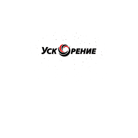
Популярные товары
Бренд: MIPA
Арт: 242010001
MIPA BC 2-Schicht-Basislack краска базовая SUPER
BLACK черная база 1л
4.9
7 отзывов
59,02 р.