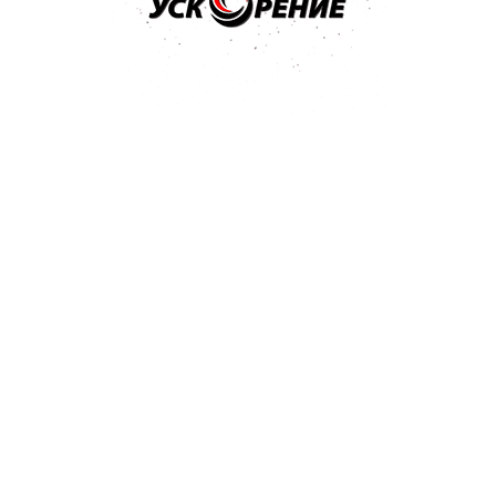
нии на
установке для
твенно зависят от техники
ия и т.д. Поэтому
тствующие параметры для
ыбора цвета подложки
-пластину
для достижения