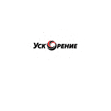
Техническая документация Mobihel Эмаль алкидная 1K
351 Kb
Популярные товары
Бренд: MIPA
Арт: 242010001
MIPA BC 2-Schicht-Basislack краска базовая SUPER
BLACK черная база 1л
4.9
7 отзывов
59,02 р.