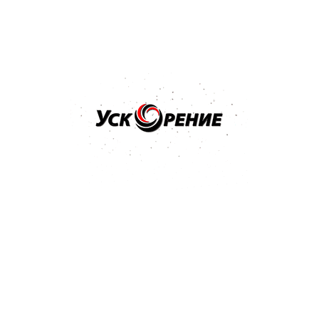
Купить
Бренд: MIPA
Арт: 246800001S
MIPA Bumper Paint 1K Структурная краска для бампера
черная 0,5л
5.0
5 отзывов
25,73 р.
27,24 р.
-1,51 р.
Купить