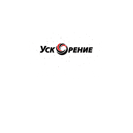
Купить
Бренд: MIPA
Арт: 246800001S
MIPA Bumper Paint 1K Структурная краска для бампера
черная 0,5л
5.0
5 отзывов
25,73 р.
27,24 р.
-1,51 р.
Купить