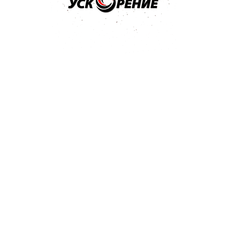
том разделе и отправлен
гда поступит ответ - вам