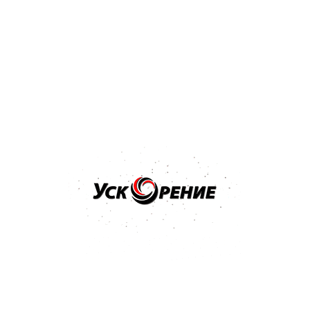
Бренд: MIPA
Арт: 242010001
MIPA BC 2-Schicht-Basislack краска базовая SUPER
BLACK черная база 1л
4.9
7 отзывов
59,02 р.
Купить