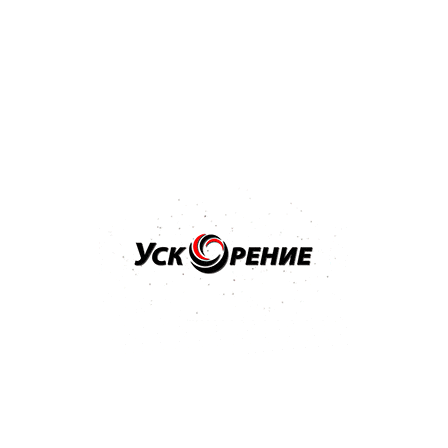
Бренд: MIPA
Арт: 242010001
MIPA BC 2-Schicht-Basislack краска базовая SUPER
BLACK черная база 1л
4.9
7 отзывов
59,02 р.
Купить
Бренд: MIPA
Арт: 246800001S