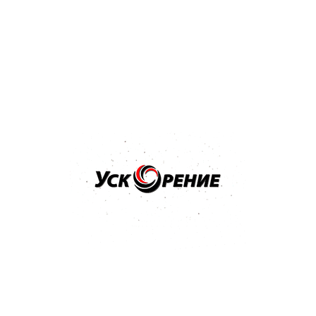
Бренд: MIPA
Арт: 242010001
MIPA BC 2-Schicht-Basislack краска базовая SUPER
BLACK черная база 1л
4.9
7 отзывов
58,78 р.
Купить
Бренд: MIPA
Арт: 246800001S