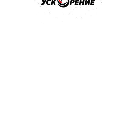
ения
лака Vika
;
ka.