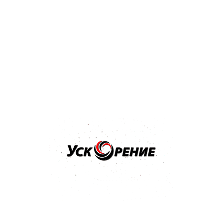
Бренд: ВМПАВТО
ВМПАВТО Ресурс дизель 350г
Отзывов нет
Нет в наличии
Бренд: ВМПАВТО
ВМПАВТО RESURS GOLD 100 г реметаллизант для
двигателей
Отзывов нет
Нет в наличии