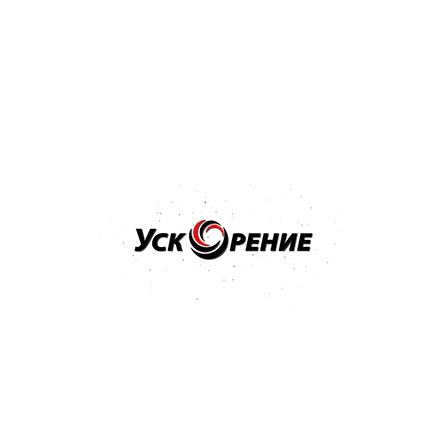
нанесения кистью серый 1кг
Отзывов нет
42,38 р.
Купить
Бренд: NOVOL
Арт: 33201
NOVOL GRAVIT 630 Клей-герметик полиуретановый
310мл черный
Отзывов нет
27,24 р.