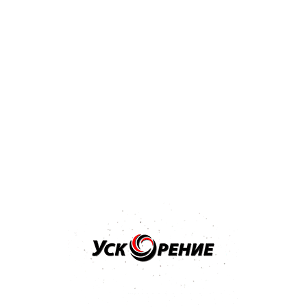
Бренд: NOVOL
Арт: 33201
NOVOL GRAVIT 630 Клей-герметик полиуретановый
310мл черный
Отзывов нет
27,24 р.
Купить