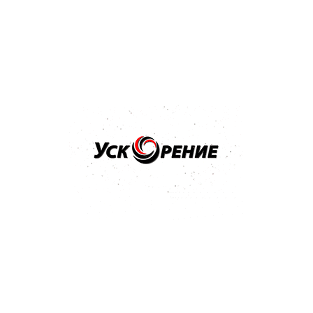
Купить
Бренд: MANNOL
Арт: MN8990-045
Гидравлическое масло MANNOL 8990 Central Hydraulik
Fluid CHF 450мл
Отзывов нет
12,11 р.
13,62 р.
-1,51 р.
Купить