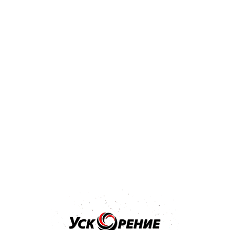
Купить
Бренд: Русский мастер
Арт: РМ-78521
Русский мастер Линейка мерная 340х30х2мм для ЛКМ
4:1, 5:1 алюминиевая
Отзывов нет
13,62 р.
Купить