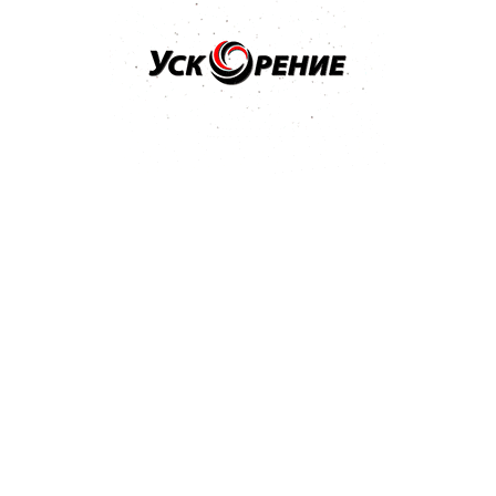
Бренд: ALPINE
Арт: 0100142
Моторное масло ALPINE RSL 5W-40 5л
5.0
1 отзыв
138,65 р.
Купить