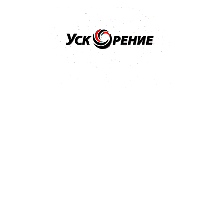
Бренд: ALPINE
Арт: 0100142
Моторное масло ALPINE RSL 5W-40 5л
5.0
1 отзыв
139,23 р.
Купить