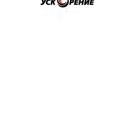
н, д. Цнянка, ул.
мэ, Тиеда-ку, Токио 100-