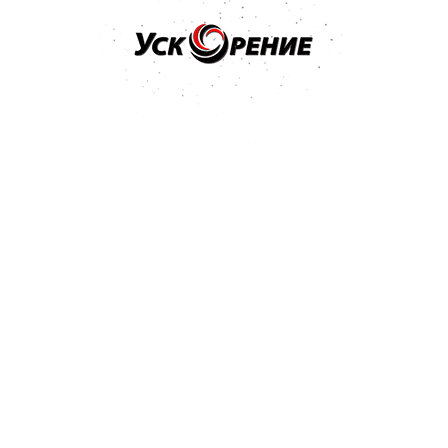
Бренд: SIA
Арт: 3100.3713.0800
SIA 1913 Siawat P-800 Водостойкий абразив в листах
230*280мм
Отзывов нет
1,51 р.
Купить
Бренд: SIA
Арт: 3100.3713.0600
SIA 1913 Siawat P-600 Водостойкий абразив в листах