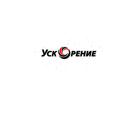
Бренд: SIA
Арт: 3100.3713.0600
SIA 1913 Siawat P-600 Водостойкий абразив в листах
230*280мм
Отзывов нет
1,51 р.
Купить