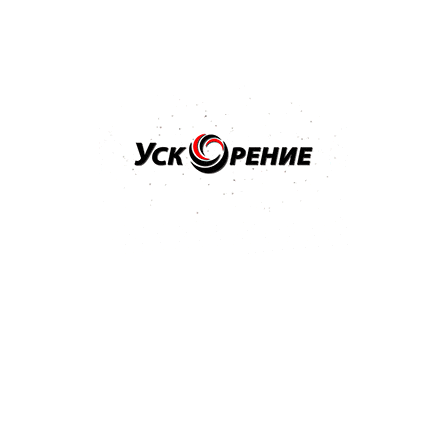
Бренд: SIA
Арт: 3100.3713.0600
SIA 1913 Siawat P-600 Водостойкий абразив в листах
230*280мм
Отзывов нет
1,51 р.
Купить