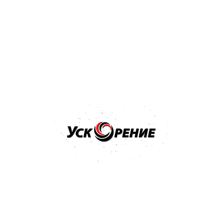
Бренд: SIA
Арт: 3100.3713.0800
SIA 1913 Siawat P-800 Водостойкий абразив в листах
230*280мм
Отзывов нет
1,51 р.
Купить
Бренд: SIA
Арт: 3100.3713.0600
SIA 1913 Siawat P-600 Водостойкий абразив в листах