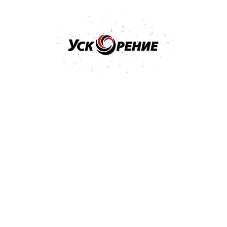
Бренд: SIA
Арт: 3100.3713.0800
SIA 1913 Siawat P-800 Водостойкий абразив в листах
230*280мм
Отзывов нет
1,51 р.
Купить