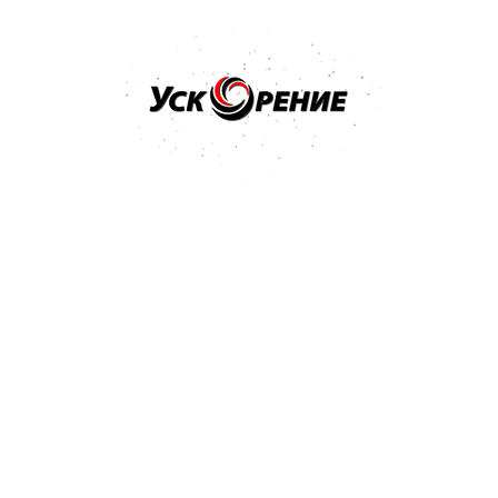
Бренд: SIA
Арт: 3100.3713.0800
SIA 1913 Siawat P-800 Водостойкий абразив в листах
230*280мм
Отзывов нет
1,51 р.
Купить