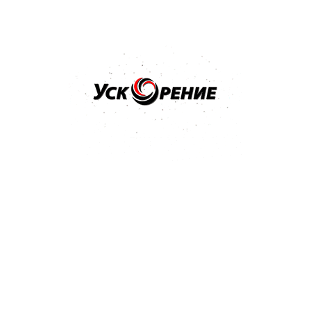
Бренд: SIA
Арт: 3100.3713.0800
SIA 1913 Siawat P-800 Водостойкий абразив в листах
230*280мм
Отзывов нет
1,51 р.
Купить