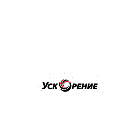
Бренд: SIA
Арт: 3100.3713.0800
SIA 1913 Siawat P-800 Водостойкий абразив в листах
230*280мм
Отзывов нет
1,52 р.
Купить
Бренд: SIA
Арт: 3100.3713.0600