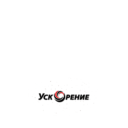
Бренд: SIA
Арт: 3100.3713.0800
SIA 1913 Siawat P-800 Водостойкий абразив в листах
230*280мм
Отзывов нет
1,51 р.
Купить