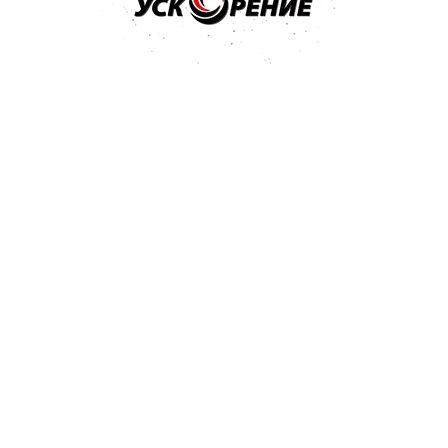
a 2
255 Kb
a 1
232 Kb
 Kb