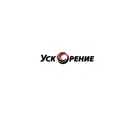
Купить
Бренд: PPG
Арт: D802/E0.5
PPG Deltron D802 Hardener отвердитель к лаку 0,5л
Отзывов нет
22,70 р.
24,21 р.
-1,51 р.
Купить