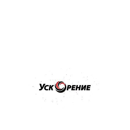
Бренд: PPG
Арт: D802/E0.5
PPG Deltron D802 Hardener отвердитель к лаку 0,5л
Отзывов нет
22,70 р.
24,21 р.
-1,51 р.
Купить