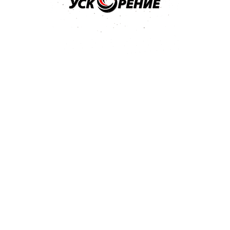
a 1
232 Kb
296 Kb