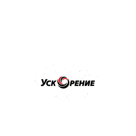
Бренд: PPG
Арт: D802/E0.5
PPG Deltron D802 Hardener отвердитель к лаку 0,5л
Отзывов нет
22,70 р.
24,21 р.
-1,51 р.
Купить
Бренд: NOVOL
Арт: 35631
NOVOL Отвердитель H5120 0,5л к лаку стандартный
Отзывов нет