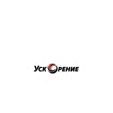
Бренд: PPG
Арт: D802/E0.5
PPG Deltron D802 Hardener отвердитель к лаку 0,5л
Отзывов нет
22,70 р.
24,21 р.
-1,51 р.
Купить
Бренд: NOVOL
Арт: 35631
NOVOL Отвердитель H5120 0,5л к лаку стандартный
Отзывов нет