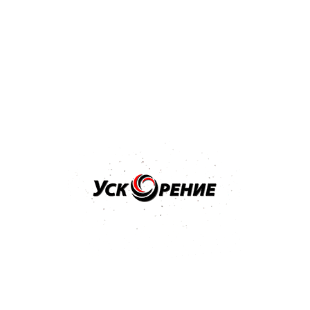
Бренд: PPG
Арт: D802/E0.5
PPG Deltron D802 Hardener отвердитель к лаку 0,5л
Отзывов нет
22,70 р.
24,21 р.
-1,51 р.
Купить
Бренд: NOVOL
Арт: 35631
NOVOL Отвердитель H5120 0,5л к лаку стандартный
Отзывов нет