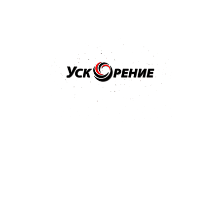
Бренд: PPG
Арт: D802/E0.5
PPG Deltron D802 Hardener отвердитель к лаку 0,5л
Отзывов нет
22,70 р.
24,21 р.
-1,51 р.
Купить