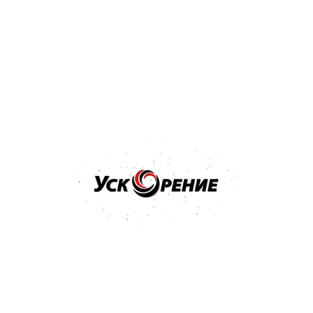
PPG Deltron D802 Hardener отвердитель к лаку 0,5л
Отзывов нет
22,70 р.
24,21 р.
-1,51 р.
Купить
Бренд: NOVOL
Арт: 35631
NOVOL Отвердитель H5120 0,5л к лаку стандартный
Отзывов нет
33,29 р.